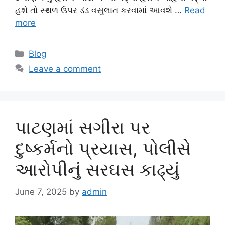
હશે તો સ્થળ ઉપર ડંડ વસુલાત કરવામાં આવશે …
Read
more
Categories
Blog
Leave a comment
પાટણમાં સગીરા પર
દુષ્કર્મનો પ્રયાસ, પોલીસે
આરોપીનું સરઘસ કાઢ્યું
June 7, 2025
by
admin