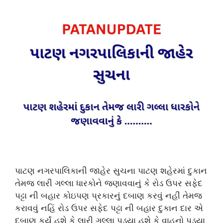
પાટણ નગરપાલિકાની જાહેર સુચના પાટણ શહેરમાં દુકાન
તેમજ લારી ગલ્લા ધારકોને જણાવવાનું કે રોડ ઉપર સફેદ
પટ્ટા ની બહાર કોઇપણ પ્રકારનું દબાણ કરવું નહીં તેમજ
કરાવવું નહિં રોડ ઉપર સફેદ પટ્ટા ની બહાર દુકાન દાર એ
દબાણ કર્યું હશે કે લારી ગલ્લા પડ્યા હશે કે વાહનો પડ્યા