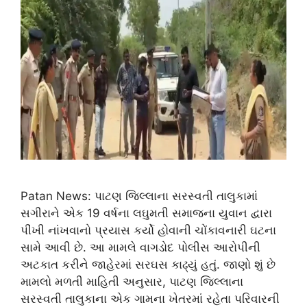
Patan News: પાટણ જિલ્લાના સરસ્વતી તાલુકામાં
સગીરાને એક 19 વર્ષના લઘુમતી સમાજના યુવાન દ્વારા
પીંખી નાંખવાનો પ્રયાસ કર્યો હોવાની ચોંકાવનારી ઘટના
સામે આવી છે. આ મામલે વાગડોદ પોલીસ આરોપીની
અટકાત કરીને જાહેરમાં સરઘસ કાઢ્યું હતું. જાણો શું છે
મામલો મળતી માહિતી અનુસાર, પાટણ જિલ્લાના
સરસ્વતી તાલુકાના એક ગામના ખેતરમાં રહેતા પરિવારની