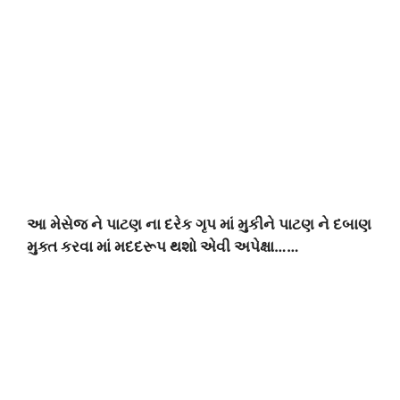
આ મેસેજ ને પાટણ ના દરેક ગૃપ માં મુકીને પાટણ ને દબાણ
મુક્ત કરવા માં મદદરૂપ થશો એવી અપેક્ષા……