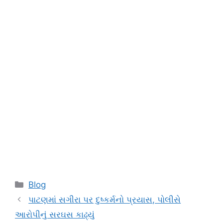
Categories
Blog
પાટણમાં સગીરા પર દુષ્કર્મનો પ્રયાસ, પોલીસે
આરોપીનું સરઘસ કાઢ્યું