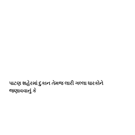
પાટણ શહેરમાં દુકાન તેમજ લારી ગલ્લા ધારકોને
જણાવવાનું કે