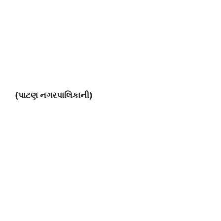
(પાટણ નગરપાલિકાની)