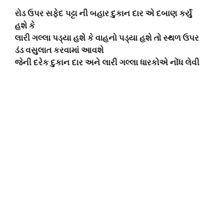
રોડ ઉપર સફેદ પટ્ટા ની બહાર દુકાન દાર એ દબાણ કર્યું
હશે કે
લારી ગલ્લા પડ્યા હશે કે વાહનો પડ્યા હશે તો સ્થળ ઉપર
ડંડ વસુલાત કરવામાં આવશે
જેની દરેક દુકાન દાર અને લારી ગલ્લા ધારકોએ નોંધ લેવી