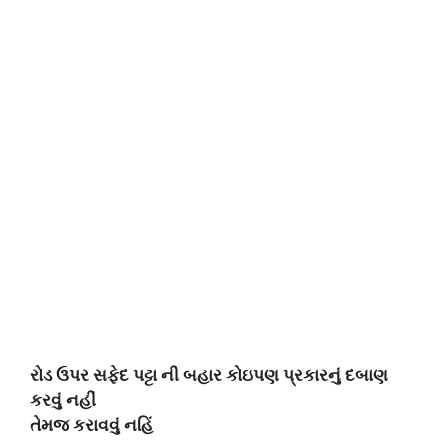
રોડ ઉપર સફેદ પટ્ટા ની બહાર કોઇપણ પ્રકારનું દબાણ
કરવું નહીં
તેમજ કરાવવું નહિં