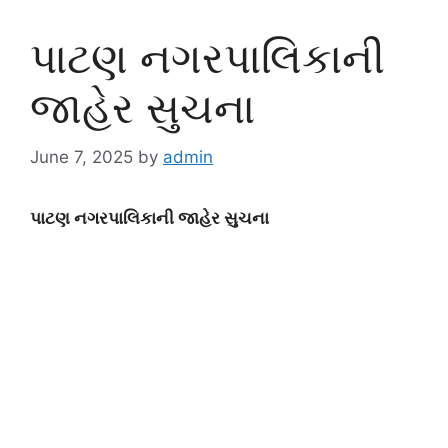
પાટણ નગરપાલિકાની
જાહેર સુચના
June 7, 2025
by
admin
પાટણ નગરપાલિકાની જાહેર સુચના