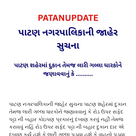
પાટણ નગરપાલિકાની જાહેર સુચના પાટણ શહેરમાં દુકાન
તેમજ લારી ગલ્લા ધારકોને જણાવવાનું કે રોડ ઉપર સફેદ
પટ્ટા ની બહાર કોઇપણ પ્રકારનું દબાણ કરવું નહીં તેમજ
કરાવવું નહિં રોડ ઉપર સફેદ પટ્ટા ની બહાર દુકાન દાર એ
દબાણ કર્યું હશે કે લારી ગલ્લા પડ્યા હશે કે વાહનો પડ્યા