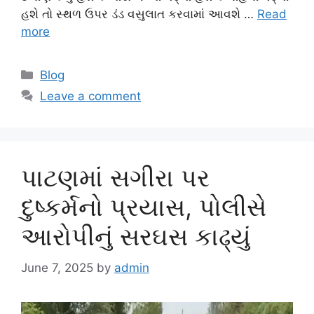
હશે તો સ્થળ ઉપર ડંડ વસુલાત કરવામાં આવશે …
Read
more
Categories
Blog
Leave a comment
પાટણમાં સગીરા પર
દુષ્કર્મનો પ્રયાસ, પોલીસે
આરોપીનું સરઘસ કાઢ્યું
June 7, 2025
by
admin