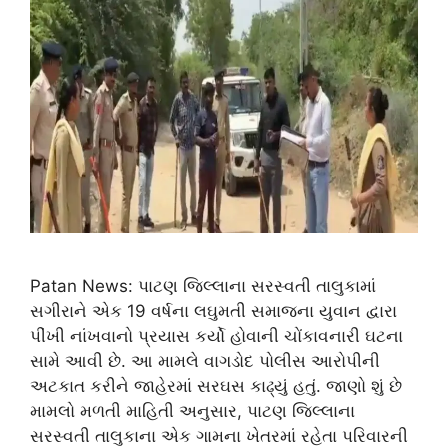
Patan News: પાટણ જિલ્લાના સરસ્વતી તાલુકામાં
સગીરાને એક 19 વર્ષના લઘુમતી સમાજના યુવાન દ્વારા
પીંખી નાંખવાનો પ્રયાસ કર્યો હોવાની ચોંકાવનારી ઘટના
સામે આવી છે. આ મામલે વાગડોદ પોલીસ આરોપીની
અટકાત કરીને જાહેરમાં સરઘસ કાઢ્યું હતું. જાણો શું છે
મામલો મળતી માહિતી અનુસાર, પાટણ જિલ્લાના
સરસ્વતી તાલુકાના એક ગામના ખેતરમાં રહેતા પરિવારની