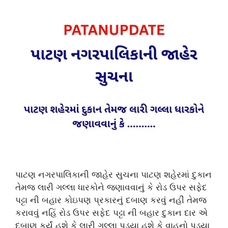
પાટણ નગરપાલિકાની જાહેર સુચના પાટણ શહેરમાં દુકાન
તેમજ લારી ગલ્લા ધારકોને જણાવવાનું કે રોડ ઉપર સફેદ
પટ્ટા ની બહાર કોઇપણ પ્રકારનું દબાણ કરવું નહીં તેમજ
કરાવવું નહિં રોડ ઉપર સફેદ પટ્ટા ની બહાર દુકાન દાર એ
દબાણ કર્યું હશે કે લારી ગલ્લા પડ્યા હશે કે વાહનો પડ્યા