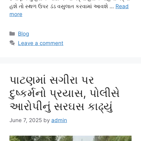
હશે તો સ્થળ ઉપર ડંડ વસુલાત કરવામાં આવશે …
Read
more
Categories
Blog
Leave a comment
પાટણમાં સગીરા પર
દુષ્કર્મનો પ્રયાસ, પોલીસે
આરોપીનું સરઘસ કાઢ્યું
June 7, 2025
by
admin