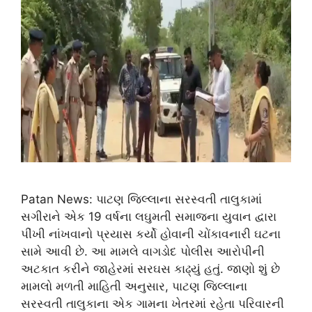
Patan News: પાટણ જિલ્લાના સરસ્વતી તાલુકામાં
સગીરાને એક 19 વર્ષના લઘુમતી સમાજના યુવાન દ્વારા
પીંખી નાંખવાનો પ્રયાસ કર્યો હોવાની ચોંકાવનારી ઘટના
સામે આવી છે. આ મામલે વાગડોદ પોલીસ આરોપીની
અટકાત કરીને જાહેરમાં સરઘસ કાઢ્યું હતું. જાણો શું છે
મામલો મળતી માહિતી અનુસાર, પાટણ જિલ્લાના
સરસ્વતી તાલુકાના એક ગામના ખેતરમાં રહેતા પરિવારની