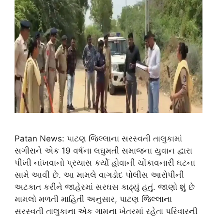
Patan News: પાટણ જિલ્લાના સરસ્વતી તાલુકામાં
સગીરાને એક 19 વર્ષના લઘુમતી સમાજના યુવાન દ્વારા
પીંખી નાંખવાનો પ્રયાસ કર્યો હોવાની ચોંકાવનારી ઘટના
સામે આવી છે. આ મામલે વાગડોદ પોલીસ આરોપીની
અટકાત કરીને જાહેરમાં સરઘસ કાઢ્યું હતું. જાણો શું છે
મામલો મળતી માહિતી અનુસાર, પાટણ જિલ્લાના
સરસ્વતી તાલુકાના એક ગામના ખેતરમાં રહેતા પરિવારની