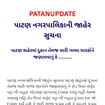
પાટણ નગરપાલિકાની જાહેર સુચના પાટણ શહેરમાં દુકાન
તેમજ લારી ગલ્લા ધારકોને જણાવવાનું કે રોડ ઉપર સફેદ
પટ્ટા ની બહાર કોઇપણ પ્રકારનું દબાણ કરવું નહીં તેમજ
કરાવવું નહિં રોડ ઉપર સફેદ પટ્ટા ની બહાર દુકાન દાર એ
દબાણ કર્યું હશે કે લારી ગલ્લા પડ્યા હશે કે વાહનો પડ્યા