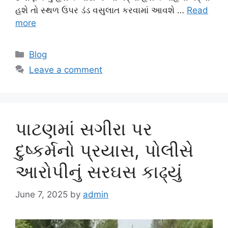
હશે તો સ્થળ ઉપર ડંડ વસુલાત કરવામાં આવશે …
Read
more
Categories
Blog
Leave a comment
પાટણમાં સગીરા પર
દુષ્કર્મનો પ્રયાસ, પોલીસે
આરોપીનું સરઘસ કાઢ્યું
June 7, 2025
by
admin