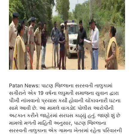
Patan News: પાટણ જિલ્લાના સરસ્વતી તાલુકામાં
સગીરાને એક 19 વર્ષના લઘુમતી સમાજના યુવાન દ્વારા
પીંખી નાંખવાનો પ્રયાસ કર્યો હોવાની ચોંકાવનારી ઘટના
સામે આવી છે. આ મામલે વાગડોદ પોલીસ આરોપીની
અટકાત કરીને જાહેરમાં સરઘસ કાઢ્યું હતું. જાણો શું છે
મામલો મળતી માહિતી અનુસાર, પાટણ જિલ્લાના
સરસ્વતી તાલુકાના એક ગામના ખેતરમાં રહેતા પરિવારની