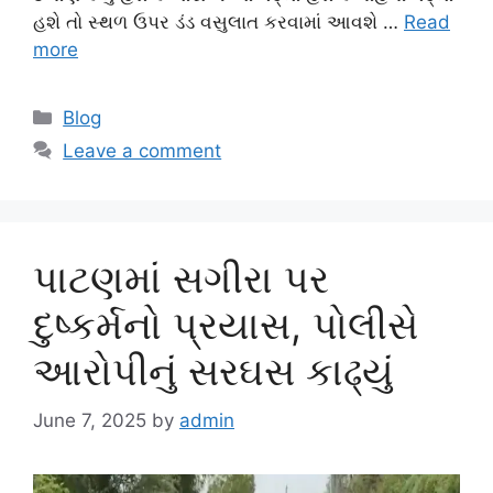
હશે તો સ્થળ ઉપર ડંડ વસુલાત કરવામાં આવશે …
Read
more
Categories
Blog
Leave a comment
પાટણમાં સગીરા પર
દુષ્કર્મનો પ્રયાસ, પોલીસે
આરોપીનું સરઘસ કાઢ્યું
June 7, 2025
by
admin