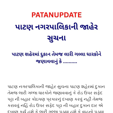
પાટણ નગરપાલિકાની જાહેર સુચના પાટણ શહેરમાં દુકાન
તેમજ લારી ગલ્લા ધારકોને જણાવવાનું કે રોડ ઉપર સફેદ
પટ્ટા ની બહાર કોઇપણ પ્રકારનું દબાણ કરવું નહીં તેમજ
કરાવવું નહિં રોડ ઉપર સફેદ પટ્ટા ની બહાર દુકાન દાર એ
દબાણ કર્યું હશે કે લારી ગલ્લા પડ્યા હશે કે વાહનો પડ્યા