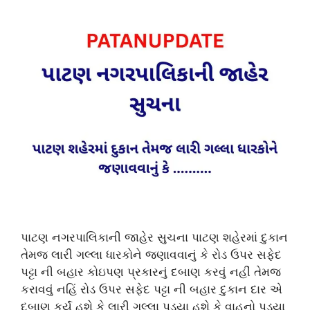
પાટણ નગરપાલિકાની જાહેર સુચના પાટણ શહેરમાં દુકાન
તેમજ લારી ગલ્લા ધારકોને જણાવવાનું કે રોડ ઉપર સફેદ
પટ્ટા ની બહાર કોઇપણ પ્રકારનું દબાણ કરવું નહીં તેમજ
કરાવવું નહિં રોડ ઉપર સફેદ પટ્ટા ની બહાર દુકાન દાર એ
દબાણ કર્યું હશે કે લારી ગલ્લા પડ્યા હશે કે વાહનો પડ્યા