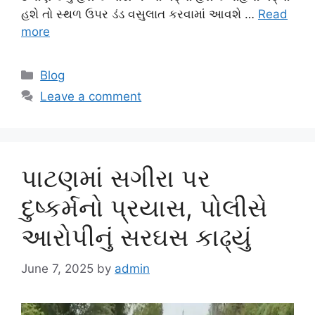
હશે તો સ્થળ ઉપર ડંડ વસુલાત કરવામાં આવશે …
Read
more
Categories
Blog
Leave a comment
પાટણમાં સગીરા પર
દુષ્કર્મનો પ્રયાસ, પોલીસે
આરોપીનું સરઘસ કાઢ્યું
June 7, 2025
by
admin