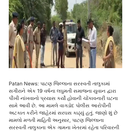
Patan News: પાટણ જિલ્લાના સરસ્વતી તાલુકામાં
સગીરાને એક 19 વર્ષના લઘુમતી સમાજના યુવાન દ્વારા
પીંખી નાંખવાનો પ્રયાસ કર્યો હોવાની ચોંકાવનારી ઘટના
સામે આવી છે. આ મામલે વાગડોદ પોલીસ આરોપીની
અટકાત કરીને જાહેરમાં સરઘસ કાઢ્યું હતું. જાણો શું છે
મામલો મળતી માહિતી અનુસાર, પાટણ જિલ્લાના
સરસ્વતી તાલુકાના એક ગામના ખેતરમાં રહેતા પરિવારની